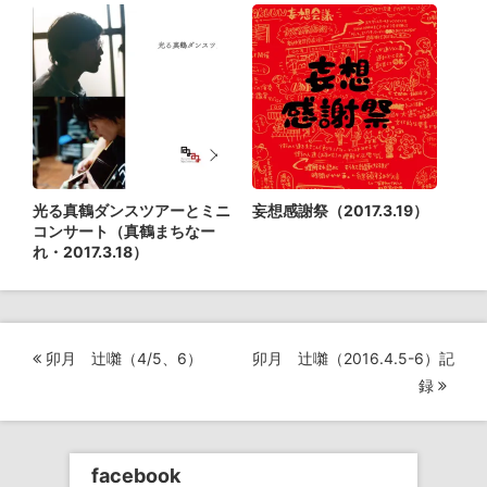
光る真鶴ダンスツアーとミニ
妄想感謝祭（2017.3.19）
コンサート（真鶴まちなー
れ・2017.3.18）
投
卯月 辻囃（4/5、6）
卯月 辻囃（2016.4.5-6）記
稿
録
ナ
ビ
facebook