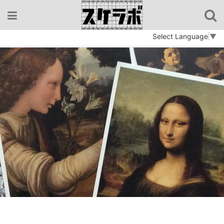
コ
ン
テ
Select Language
▼
ン
ツ
へ
ス
キ
ッ
プ