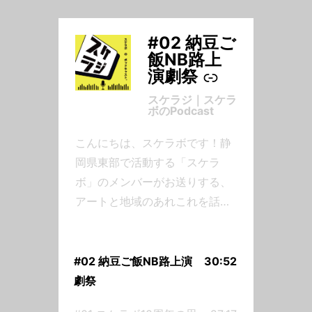
#02 納豆ご
-
飯NB路上
演劇祭
スケラジ｜スケラ
ボのPodcast
こんにちは、スケラボです！静
岡県東部で活動する「スケラ
ボ」のメンバーがお送りする、
アートと地域のあれこれを話す
Podcastです。レギュラーメン
バーは」劇作家の「かとう」、
舞台監督の「だいじろう」、デ
#02 納豆ご飯NB路上演
30:52
ザイナーの「まき」の３人で
劇祭
す。毎月第２・第４金曜日