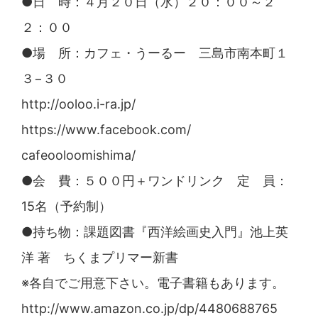
●日 時：４月２０日（水）２０：００～２
２：００
●場 所：カフェ・うーるー 三島市南本町１
３−３０
http://ooloo.i-ra.jp/
https://www.facebook.com/
cafeooloomishima/
●会 費：５００円＋ワンドリンク 定 員：
15名（予
約制）
●持ち物：課題図書『西洋絵画史入門』池上英
洋 著 ちくまプリマー新書
※各自でご用意下さい。電子書籍もあります。
http://www.amazon.co.jp/
dp/4480688765