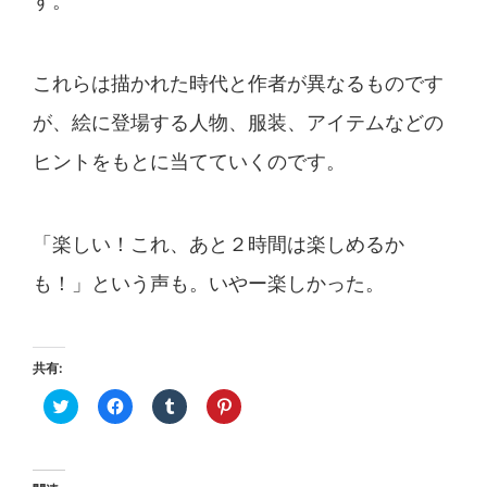
す。
これらは描かれた時代と作者が異なるものです
が、絵に登場する人物、服装、アイテムなどの
ヒントをもとに当てていくのです。
「楽しい！これ、あと２時間は楽しめるか
も！」という声も。いやー楽しかった。
共有:
ク
Facebook
ク
ク
リ
で
リ
リ
ッ
共
ッ
ッ
ク
有
ク
ク
し
す
し
し
て
る
て
て