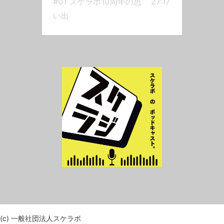
#01 スケラボ10周年の思
27:17
20:00配信第2回は、移動が多い
い出
だいじろうさんの食事の工夫か
ら、衝撃的な旅のエピソード、
そしてかとうさんが参加した浜
松の「路上演劇祭」の話へ。—
納豆ご飯ドイツのニューバラン
スチャッピーの警告路上演劇
祭 https://www.at-
s.com/life/article/ats/1983346.html
第1回の思い出部屋とYシャツと
ロミオとジュリエット推し活—
【一般社団法人スケラ
ボ】⁠Website
⁠⁠X
⁠⁠Instagram
⁠⁠YouTube
⁠【お便りお待ち
しています！】⁠こちらの投稿フ
ォームからお送りくださ
(c) 一般社団法人スケラボ