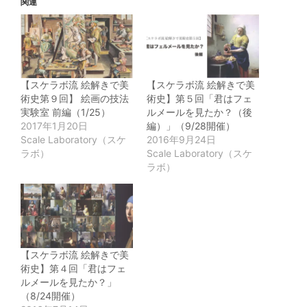
Twitter
に
Tumblr
Pinterest
関連
で
は
で
で
共
ク
共
共
有
リ
有
有
(新
ッ
(新
(新
し
ク
し
し
い
し
い
い
ウ
て
ウ
ウ
ィ
く
ィ
ィ
ン
だ
ン
ン
【スケラボ流 絵解きで美
【スケラボ流 絵解きで美
ド
さ
ド
ド
ウ
い
ウ
ウ
術史第９回】 絵画の技法
術史】第５回「君はフェ
で
(新
で
で
実験室 前編（1/25）
ルメールを見たか？（後
開
し
開
開
き
い
き
き
2017年1月20日
編）」（9/28開催）
ま
ウ
ま
ま
Scale Laboratory（スケ
2016年9月24日
す)
ィ
す)
す)
ン
ラボ）
Scale Laboratory（スケ
ド
ラボ）
ウ
で
開
き
ま
す)
【スケラボ流 絵解きで美
術史】第４回「君はフェ
ルメールを見たか？」
（8/24開催）