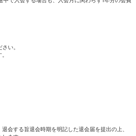
途中で入会する場合も、入会月に関わらず1年分の会費
ださい。
す。
、退会する旨退会時期を明記した退会届を提出の上、