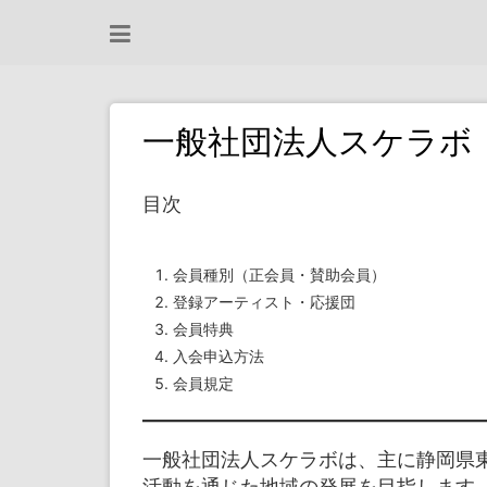
コ
ン
テ
ン
ツ
一般社団法人スケラボ
へ
ス
目次
キ
ッ
プ
会員種別（正会員・賛助会員）
登録アーティスト・応援団
会員特典
入会申込方法
会員規定
一般社団法人スケラボは、主に静岡県
活動を通じた地域の発展を目指します