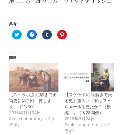
消しゴム
、練りゴム、ウエットティッシュ
共有:
ク
Facebook
ク
ク
リ
で
リ
リ
ッ
共
ッ
ッ
ク
有
ク
ク
し
す
し
し
て
る
て
て
Twitter
に
Tumblr
Pinterest
関連
で
は
で
で
共
ク
共
共
有
リ
有
有
(新
ッ
(新
(新
し
ク
し
し
い
し
い
い
ウ
て
ウ
ウ
ィ
く
ィ
ィ
ン
だ
ン
ン
【スケラボ流 絵解きで美
【スケラボ流 絵解きで美
ド
さ
ド
ド
ウ
い
ウ
ウ
術史】第７回「貧しき
術史】第５回「君はフェ
で
(新
で
で
絵」（11/30）
ルメールを見たか？（後
開
し
開
開
き
い
き
き
2016年11月24日
編）」（9/28開催）
ま
ウ
ま
ま
Scale Laboratory（スケ
2016年9月24日
す)
ィ
す)
す)
ン
ラボ）
Scale Laboratory（スケ
ド
ラボ）
ウ