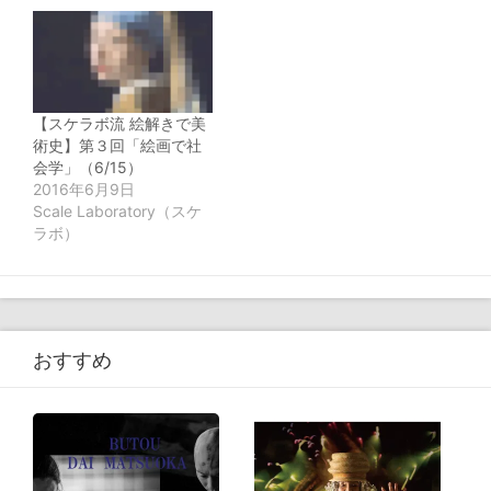
で
開
き
ま
す)
【スケラボ流 絵解きで美
術史】第３回「絵画で社
会学」（6/15）
2016年6月9日
Scale Laboratory（スケ
ラボ）
おすすめ