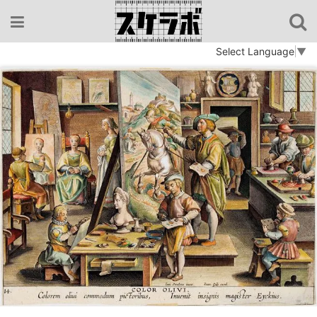
コ
ン
テ
Select Language
▼
ン
ツ
へ
ス
キ
ッ
プ