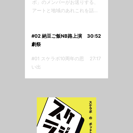
ボ」のメンバーがお送りする、
アートと地域のあれこれを話す
Podcastです。レギュラーメン
バーは」劇作家の「かとう」、
舞台監督の「だいじろう」、デ
#02 納豆ご飯NB路上演
30:52
ザイナーの「まき」の３人で
劇祭
す。毎月第２・第４金曜日
#01 スケラボ10周年の思
27:17
20:00配信第2回は、移動が多い
い出
だいじろうさんの食事の工夫か
ら、衝撃的な旅のエピソード、
そしてかとうさんが参加した浜
松の「路上演劇祭」の話へ。—
納豆ご飯ドイツのニューバラン
スチャッピーの警告路上演劇
祭 https://www.at-
s.com/life/article/ats/1983346.html