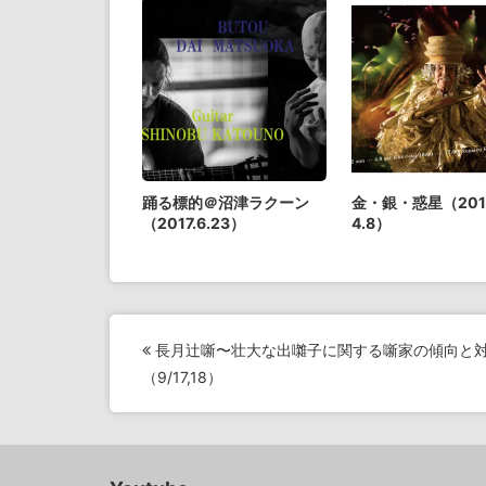
踊る標的＠沼津ラクーン
金・銀・惑星（2017.
（2017.6.23）
4.8）
投
長月辻噺〜壮大な出囃子に関する噺家の傾向と
稿
（9/17,18）
ナ
ビ
ゲ