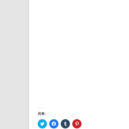
共有:
ク
Facebook
ク
ク
リ
で
リ
リ