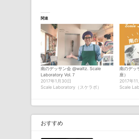
ッ
共
ッ
ッ
ク
有
ク
ク
し
す
し
し
て
る
て
て
Twitter
に
Tumblr
Pinterest
関連
で
は
で
で
共
ク
共
共
有
リ
有
有
(新
ッ
(新
(新
し
ク
し
し
い
し
い
い
ウ
て
ウ
ウ
ィ
く
ィ
ィ
ン
だ
ン
ン
ド
さ
ド
ド
ウ
い
ウ
ウ
で
(新
で
で
南のデッサン会 @waltz. Scale
南のデッ
開
し
開
開
き
い
き
き
Laboratory Vol.７
座）
ま
ウ
ま
ま
2017年1月30日
2017年1
す)
ィ
す)
す)
ン
Scale Laboratory（スケラボ）
Scale L
ド
ウ
で
開
き
ま
す)
おすすめ