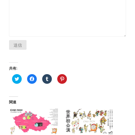
送信
共有:
ク
Facebook
ク
ク
リ
で
リ
リ
ッ
共
ッ
ッ
ク
有
ク
ク
し
す
し
し
て
る
て
て
Twitter
に
Tumblr
Pinterest
関連
で
は
で
で
共
ク
共
共
有
リ
有
有
(新
ッ
(新
(新
し
ク
し
し
い
し
い
い
ウ
て
ウ
ウ
ィ
く
ィ
ィ