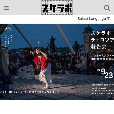
コ
ン
テ
Select Language
▼
ン
ツ
へ
ス
キ
ッ
プ