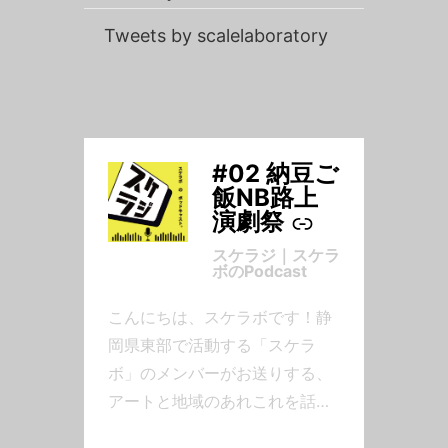
Tweets by scalelaboratory
#02 納豆ご
-
飯NB路上
演劇祭
スケラジ｜スケラ
ボのPodcast
こんにちは、スケラボです！静
岡県東部で活動する「スケラ
ボ」のメンバーがお送りする、
アートと地域のあれこれを話す
Podcastです。レギュラーメン