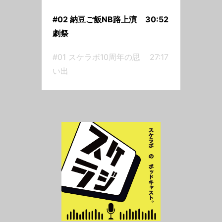
バーは」劇作家の「かとう」、
舞台監督の「だいじろう」、デ
#02 納豆ご飯NB路上演
30:52
ザイナーの「まき」の３人で
劇祭
す。毎月第２・第４金曜日
#01 スケラボ10周年の思
27:17
20:00配信第2回は、移動が多い
い出
だいじろうさんの食事の工夫か
ら、衝撃的な旅のエピソード、
そしてかとうさんが参加した浜
松の「路上演劇祭」の話へ。—
納豆ご飯ドイツのニューバラン
スチャッピーの警告路上演劇
祭 https://www.at-
s.com/life/article/ats/1983346.html
第1回の思い出部屋とYシャツと
ロミオとジュリエット推し活—
【一般社団法人スケラ