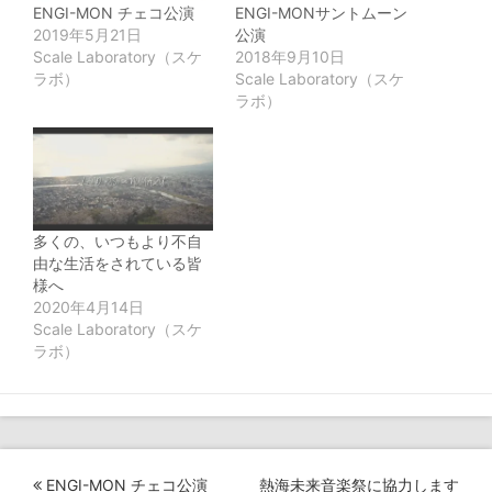
ン
だ
ン
ン
ENGI-MON チェコ公演
ENGI-MONサントムーン
ド
さ
ド
ド
ウ
い
ウ
ウ
2019年5月21日
公演
で
(新
で
で
Scale Laboratory（スケ
2018年9月10日
開
し
開
開
き
い
き
き
ラボ）
Scale Laboratory（スケ
ま
ウ
ま
ま
ラボ）
す)
ィ
す)
す)
ン
ド
ウ
で
開
き
ま
す)
多くの、いつもより不自
由な生活をされている皆
様へ
2020年4月14日
Scale Laboratory（スケ
ラボ）
投
ENGI-MON チェコ公演
熱海未来音楽祭に協力します